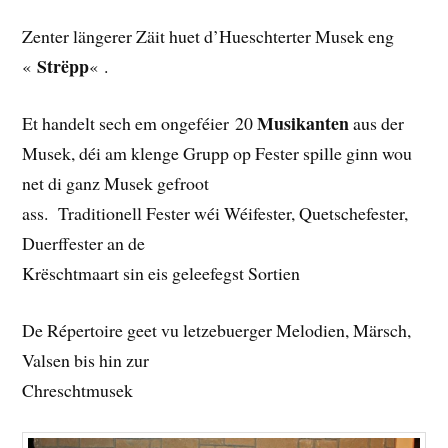
Zenter längerer Zäit huet d’Hueschterter Musek eng
Strëpp
«
« .
Musikanten
Et handelt sech em ongeféier 20
aus der
Musek, déi am klenge Grupp op Fester spille ginn wou
net di ganz Musek gefroot
ass. Traditionell Fester wéi Wéifester, Quetschefester,
Duerffester an de
Krëschtmaart sin eis geleefegst Sortien
De Répertoire geet vu letzebuerger Melodien, Märsch,
Valsen bis hin zur
Chreschtmusek