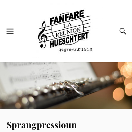
Sprangpressioun