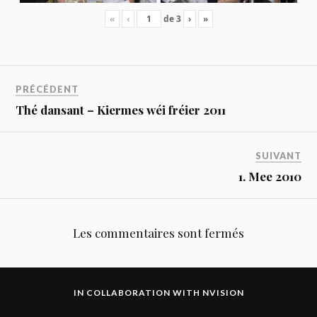
«
‹
de
3
›
»
PRÉCÉDENT
Thé dansant – Kiermes wéi fréier 2011
SUIVANT
1. Mee 2010
Les commentaires sont fermés
IN COLLABORATION WITH
NVISION