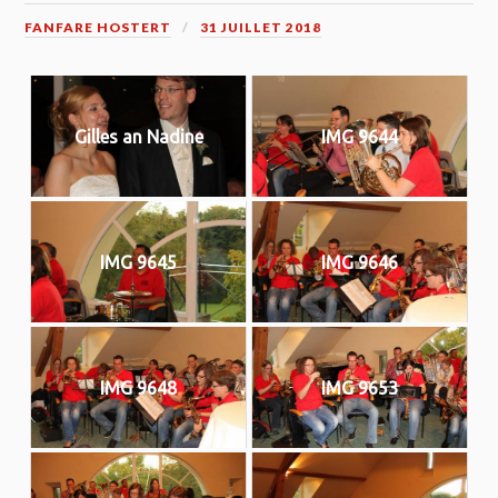
FANFARE HOSTERT
31 JUILLET 2018
Gilles an Nadine
IMG 9644
IMG 9645
IMG 9646
IMG 9648
IMG 9653