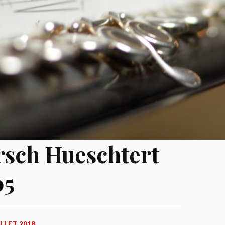
ch Hueschtert
05
ILLET 2018