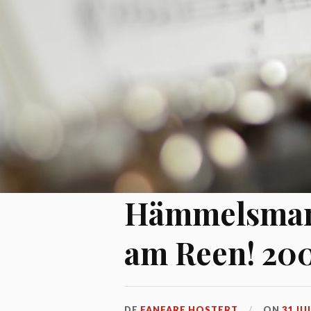
Hämmelsmars
am Reen! 20
DE
FANFARE HOSTERT
ON
31 JU