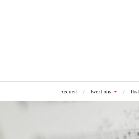
Accueil
Iwert ons
His