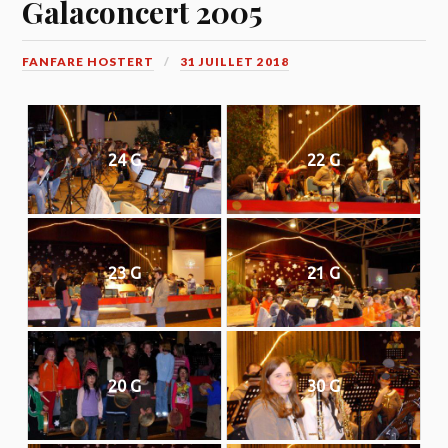
Galaconcert 2005
FANFARE HOSTERT
31 JUILLET 2018
24 G
22 G
23 G
21 G
20 G
30 G