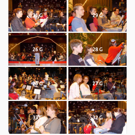
31 G
29 G
26 G
28 G
25 G
27 G
33 G
32 G