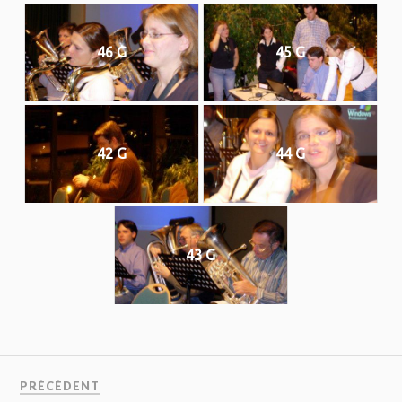
46 G
45 G
42 G
44 G
43 G
PRÉCÉDENT