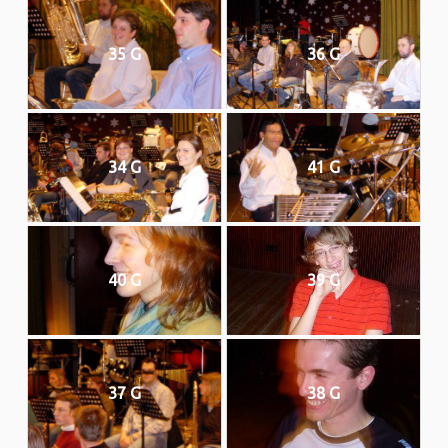
35 G
36 G
34 G
41 G
40 G
39 G
37 G
38 G