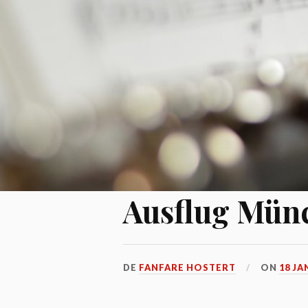
Ausflug Mün
DE
FANFARE HOSTERT
ON
18 JA