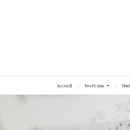
Accueil
Iwert ons
His