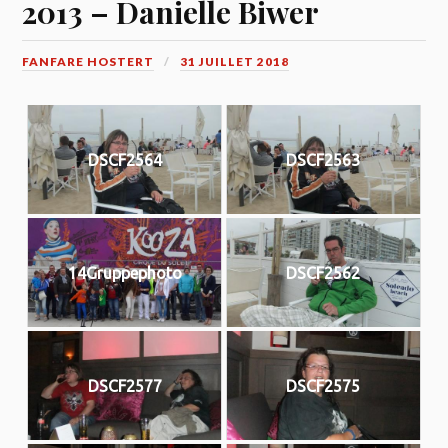
2013 – Danielle Biwer
FANFARE HOSTERT
31 JUILLET 2018
DSCF2564
DSCF2563
14Gruppephoto
DSCF2562
DSCF2577
DSCF2575