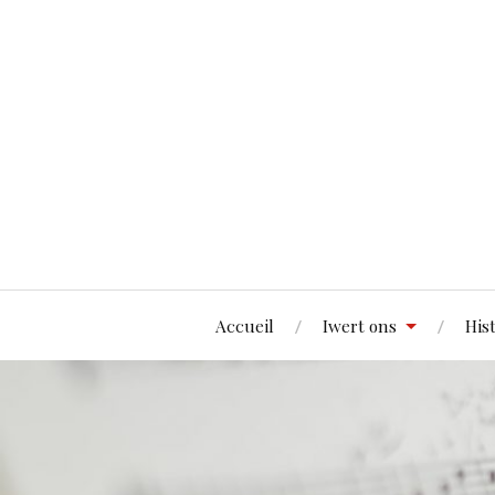
Accueil
Iwert ons
His