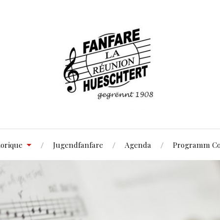
torique
Jugendfanfare
Agenda
Programm Co