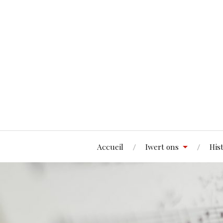
Accueil
Iwert ons
His