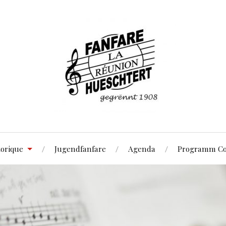
torique
Jugendfanfare
Agenda
Programm Co