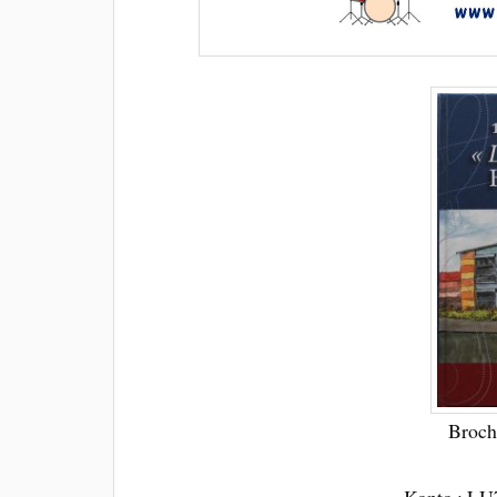
Broch
Konto : LU