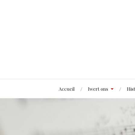
Accueil
Iwert ons
His