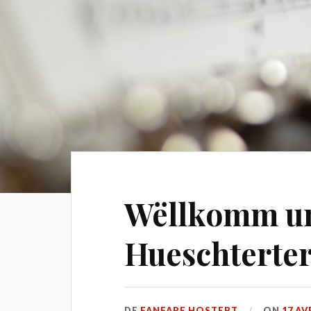
Wëllkomm um
Hueschterte
DE
FANFARE HOSTERT
ON
17 AV