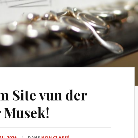
 Site vun der
r Musek!
RIL 2026
DANS
NON CLASSÉ