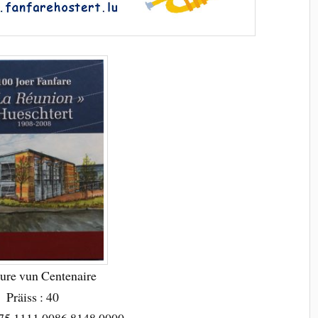
ure vun Centenaire
Präiss : 40
75 1111 0086 8148 0000