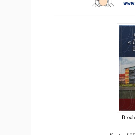
Broch
Konto : LU