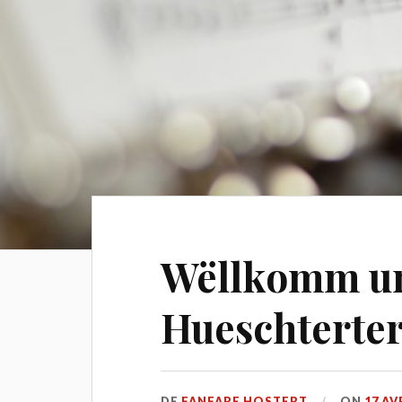
Wëllkomm um
Hueschterte
DE
FANFARE HOSTERT
ON
17 AV