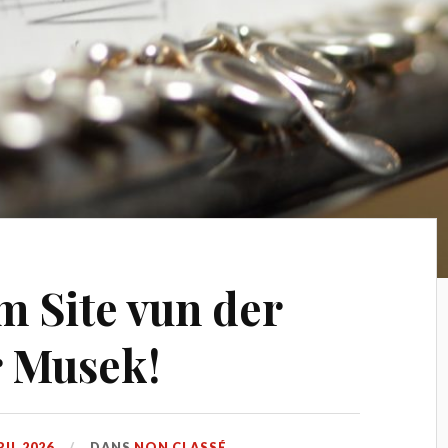
 Site vun der
r Musek!
RIL 2026
DANS
NON CLASSÉ