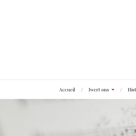
Accueil
Iwert ons
His