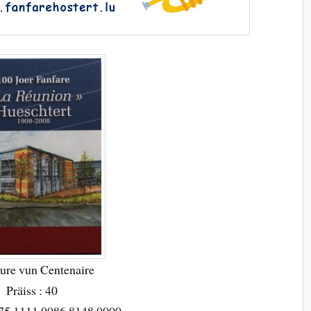
ure vun Centenaire
Präiss : 40
75 1111 0086 8148 0000