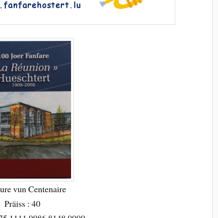
ure vun Centenaire
Präiss : 40
75 1111 0086 8148 0000