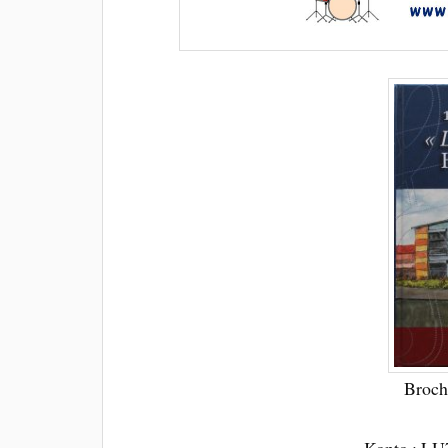
Broch
Konto : LU