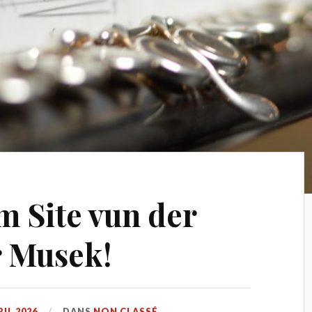
 Site vun der
r Musek!
RIL 2026
DANS
NON CLASSÉ