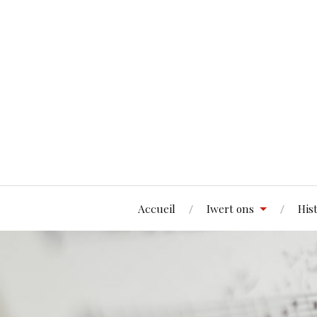
Accueil
Iwert ons
His