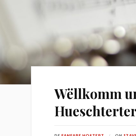
Wëllkomm um
Hueschterte
DE
FANFARE HOSTERT
ON
17 AV