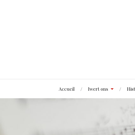
Accueil
Iwert ons
His