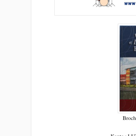
Broch
Konto : LU