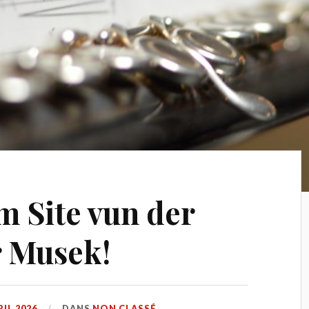
 Site vun der
r Musek!
RIL 2026
DANS
NON CLASSÉ