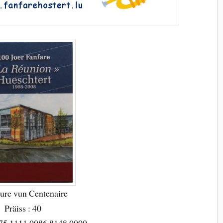
ure vun Centenaire
Präiss : 40
75 1111 0086 8148 0000