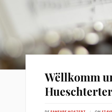
Wëllkomm um
Hueschterte
DE
FANFARE HOSTERT
ON
17 AV