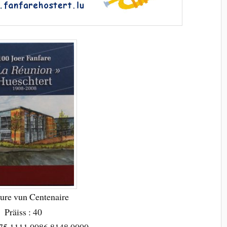
ure vun Centenaire
Präiss : 40
75 1111 0086 8148 0000