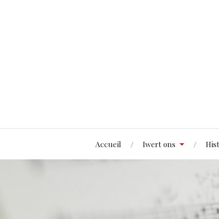
Accueil
Iwert ons
His