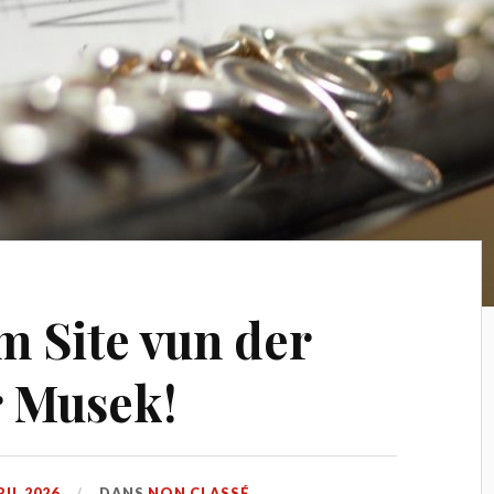
 Site vun der
r Musek!
RIL 2026
DANS
NON CLASSÉ