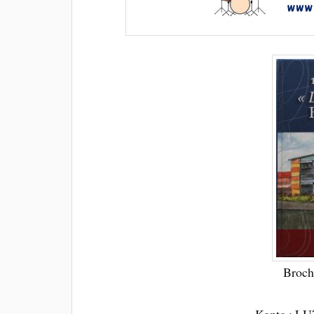
Broch
Konto : LU