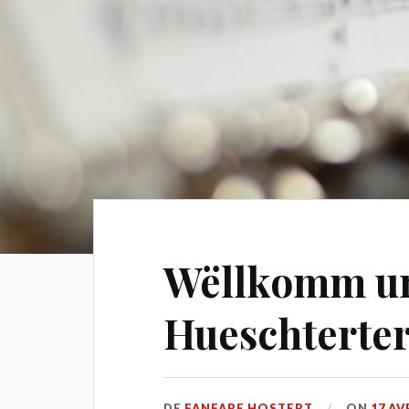
Wëllkomm um
Hueschterte
DE
FANFARE HOSTERT
ON
17 AV